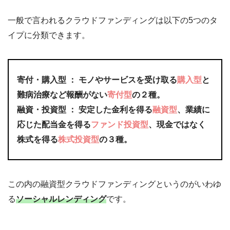
一般で言われるクラウドファンディングは以下の5つのタ
イプに分類できます。
寄付・購入型 ：
モノやサービスを受け取る
購入型
と
難病治療など報酬がない
寄付型
の２種。
融資・投資型
：
安定した金利を得る
融資型
、業績に
応じた配当金を得る
ファンド投資型
、現金ではなく
株式を得る
株式投資型
の３種。
この内の融資型クラウドファンディングというのがいわゆ
る
ソーシャルレンディング
です。