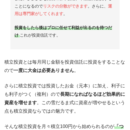
ことになるので
リスクの分散ができます
。さらに、
運
用は専門家がしてくれ
ます
。
投資をしたら後はプロに任せて利益が出るのを待つだ
け
これが投資信託です。
積立投資とは毎月同じ金額を投資信託に投資をすることな
ので
一度に大金は必要ありません
。
さらに積立投資では投資したお金（元本）に加え、利子に
も利子がつく（複利）ので
長期になればなるほど効果的に
資産を増せます
。この雪だるま式に資産が増やせるという
点も積立投資ならではの魅力です。
そんな積立投資を月々積立100円から始められるのが
「つ