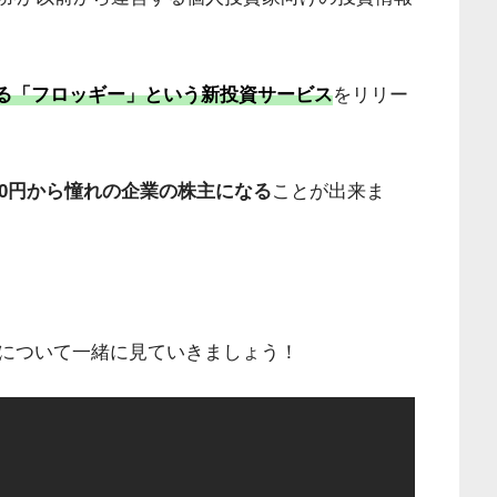
る「フロッギー」という新投資サービス
をリリー
00円から憧れの企業の株主になる
こと
が出来ま
！
について一緒に見ていきましょう！