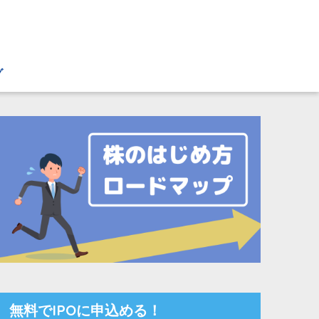
グ
無料でIPOに申込める！