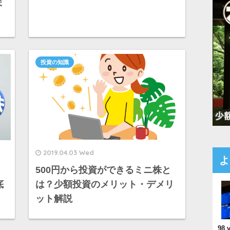
ま
投資の知識
2019.04.03 Wed
よ
）
500円から投資ができるミニ株と
底
は？少額投資のメリット・デメリ
ット解説
98 