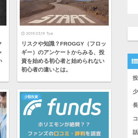
2019.03.19 Tue
ク
リスクや知識？FROGGY（フロッ
ャ
ギー）のアンケートからみる、投
い
資を始める初心者と始められない
初心者の違いとは。
投
少
少額投資
長
コ
話