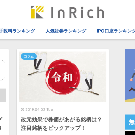
手数料ランキング
人気証券ランキング
IPO口座ランキン
コラム
2019.04.02 Tue
グ
改元効果で株価があがる銘柄は？
無
３
注目銘柄をピックアップ！