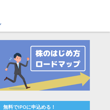
グ
無料でIPOに申込める！