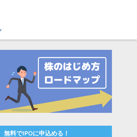
グ
無料でIPOに申込める！