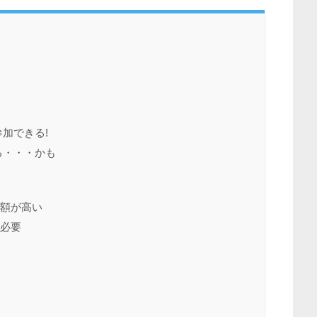
加できる!
る・・・かも
金額が高い
は必要