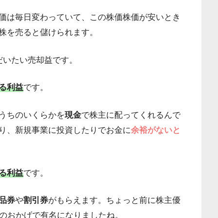
価は毎日変わっていて、この株価株価が安いとき
株を売ると儲けられます。
だいたい売却益です。
る利益
です。
うちのいくらかを
現金
で株主に配ってくれるんで
り、新規事業に投資したりでお金に
余裕がないと
る利益
です。
品券
や
割引券
がもらえます。ちょっと前に株主優
?のおかげで有名になりましたね。