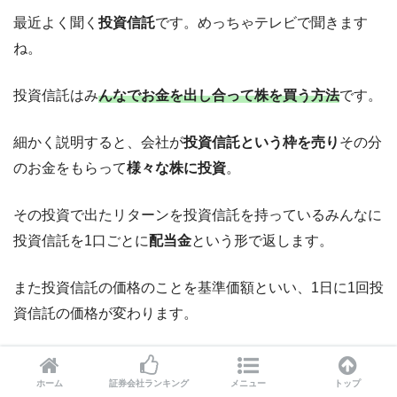
最近よく聞く
投資信託
です。めっちゃテレビで聞きます
ね。
投資信託はみ
んなでお金を出し合って株を買う方法
です。
細かく説明すると、会社が
投資信託という枠を売り
その分
のお金をもらって
様々な株に投資
。
その投資で出たリターンを投資信託を持っているみんなに
投資信託を1口ごとに
配当金
という形で返します。
また投資信託の価格のことを基準価額といい、1日に1回投
資信託の価格が変わります。
買ったときと売った時の差額でも利益が出ます。
ホーム
証券会社ランキング
メニュー
トップ