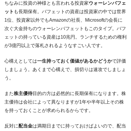
ちなみに投資の神様とも言われる投資家
ウォーレンバフェ
ット
も長期保有。バフェットの資産は投資家の中では世界
1位、投資家以外でもAmazonの社長、Microsoftの会長に
次ぐ大金持ちのウォーレンバフェットもこのタイプ。バフ
ェットの持っている資産は10兆円。ランチするための権利
が3億円以上で落札されるようなすごい人です。
心構えとしては
一生持っておく価値があるかどうか
で評価
しましょう。あくまで心構えで、損切りは速攻でしましょ
う。
また
株主優待
目的の方は必然的に長期保有になります。株
主優待は会社によって異なりますが1年や半年以上その株
を持っておくことが求められるからです。
反対に
配当金
は満期日までに持っておけばよいので、配当