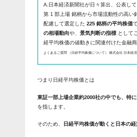
A.日本経済新聞社が日々算出、公表し
第 1 部上場 銘柄から市場流動性の高
配慮して選定した
225 銘柄の平均株価
の相場動向
や、
景気判断の指標
として
経平均株価の値動きに関連付けた金融
よくあるご質問 （日経平均株価について） 株式会社 日本経済新聞
つまり日経平均株価とは
東証一部上場企業約2000社の中でも、特
を指します。
そのため、
日経平均株価が動くと日本の経