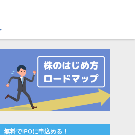
グ
無料でIPOに申込める！