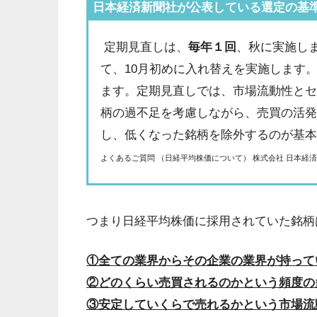
日本経済新聞社が公表している選定の基
定期見直しは、
毎年１回
、秋に実施し
て、10月初めに入れ替えを実施します
ます。定期見直しでは、市場流動性と
柄の過不足を考慮しながら、売買の活
し、低くなった銘柄を除外するのが基
よくあるご質問 （日経平均株価について） 株式会社 日本経
つまり日経平均株価に採用されていた銘柄
①全ての業界からその企業の業界が持って
②どのくらい売買されるのかという頻度の
③安定していくらで売れるかという市場流