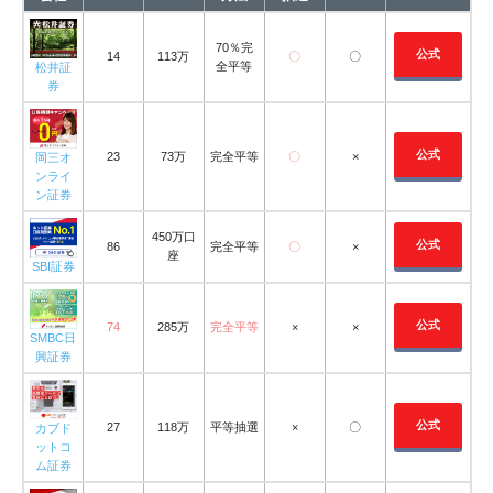
70％完
公式
14
113万
〇
〇
全平等
松井証
券
公式
23
73万
完全平等
〇
×
岡三オ
ンライ
ン証券
450万口
公式
86
完全平等
〇
×
座
SBI証券
公式
74
285万
完全平等
×
×
SMBC日
興証券
公式
27
118万
平等抽選
×
〇
カブド
ットコ
ム証券