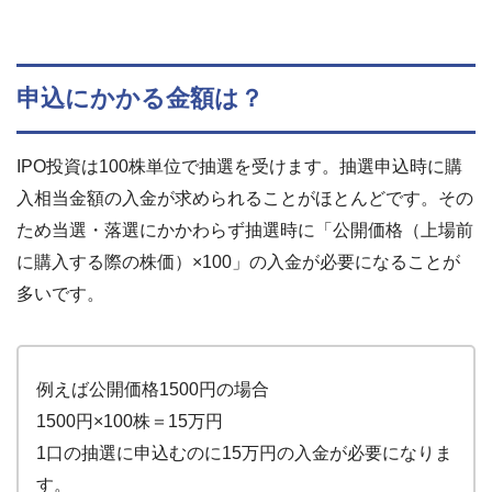
申込にかかる金額は？
IPO投資は100株単位で抽選を受けます。抽選申込時に購
入相当金額の入金が求められることがほとんどです。その
ため当選・落選にかかわらず抽選時に「公開価格（上場前
に購入する際の株価）×100」の入金が必要になることが
多いです。
例えば公開価格1500円の場合
1500円×100株＝15万円
1口の抽選に申込むのに15万円の入金が必要になりま
す。