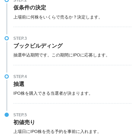
STEP.2
仮条件の決定
上場前に何株をいくらで売るか？決定します。
STEP.3
ブックビルディング
抽選申込期間です。この期間にIPOに応募します。
STEP.4
抽選
IPO株を購入できる当選者が決まります。
STEP.5
初値売り
上場日にIPO株を売る予約を事前に入れます。