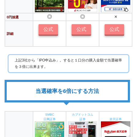
◎
◎
×
0円抽選
公式
公式
公式
詳細
上記3社から「IPO申込み」。すると１口分の購入金額で当選確率
を３倍に出来ます。
当選確率を6倍にする方法
SMBC
カブドットコム
日興証券
証券
楽天証券