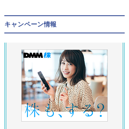
キャンペーン情報