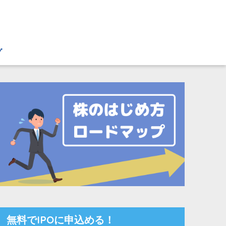
グ
無料でIPOに申込める！