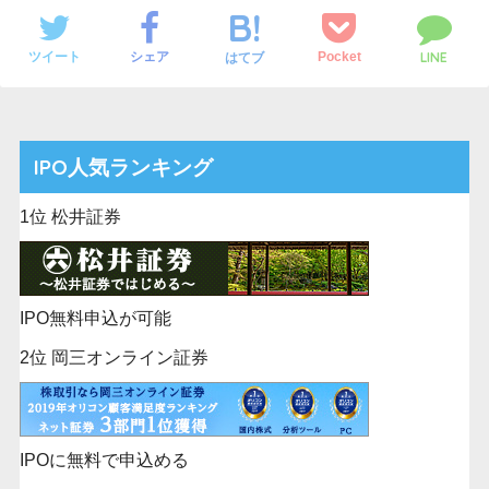
小額での投資を希望しますか？
LINE
ツイート
シェア
Pocket
はてブ
投資期間は？
IPO人気ランキング
1位 松井証券
海外株式の投資を希望しますか？
IPO無料申込が可能
ポイント投資を希望しますか？
2位 岡三オンライン証券
IPOに無料で申込める